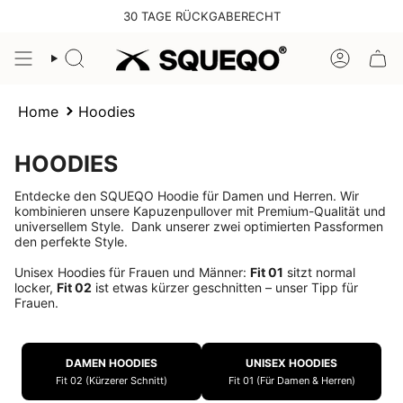
Zum
30 TAGE RÜCKGABERECHT
Inhalt
springen
SUCHE
KONTO
Home
Hoodies
HOODIES
Entdecke den SQUEQO Hoodie für Damen und Herren. Wir
kombinieren unsere Kapuzenpullover mit Premium-Qualität und
universellem Style. Dank unserer zwei optimierten Passformen
den perfekte Style.
Unisex Hoodies für Frauen und Männer:
Fit 01
sitzt normal
locker,
Fit 02
ist etwas kürzer geschnitten – unser Tipp für
Frauen.
DAMEN HOODIES
UNISEX HOODIES
Fit 02 (Kürzerer Schnitt)
Fit 01 (Für Damen & Herren)