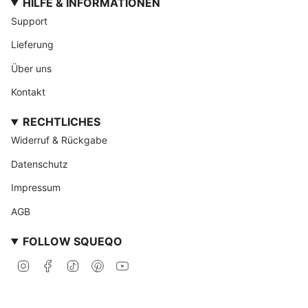
HILFE & INFORMATIONEN
Support
Lieferung
Über uns
Kontakt
RECHTLICHES
Widerruf & Rückgabe
Datenschutz
Impressum
AGB
FOLLOW SQUEQO
I
F
T
P
Y
n
a
i
i
o
s
c
k
n
u
t
e
T
t
T
KONTAKT