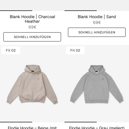
Blank Hoodie | Charcoal
Blank Hoodie | Sand
Heather
69€
69€
SCHNELL HINZUFÜGEN
SCHNELL HINZUFÜGEN
Fit 02
Fit 02
Elodie Hoodie – Beige (mit
Elodie Hoodie – Grau (meliert)